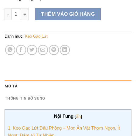
Kẹo gạo lứt sấy đậu phộng,kẹo gạo lức (500Gram ) túi ZIP số 
THÊM VÀO GIỎ HÀNG
Danh mục:
Kẹo Gạo Lứt
MÔ TẢ
THÔNG TIN BỔ SUNG
Nội Fung
[
ẩn
]
1.
Kẹo Gạo Lứt Đậu Phộng – Món Ăn Vặt Thơm Ngon, Ít
Ngọt, Đậm Vị Tự Nhiên