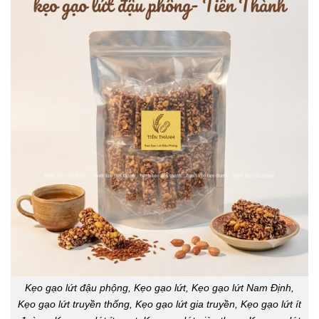
Kẹo gạo lứt đậu phộng, Kẹo gạo lứt, Kẹo gạo lứt Nam Định,
Kẹo gạo lứt truyền thống, Kẹo gạo lứt gia truyền, Kẹo gạo lứt ít