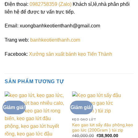
Điện thoại:
0982758359 (Zalo)
Khách sỉ,lẻ,nhà phân phối
liên hệ để được tư vấn trực tiếp.
Email: xuongbanhkeotienthanh@gmail.com
Trang web:
banhkeotienthanh.com
Facebook:
Xưởng sản xuất bánh kẹo Tiến Thành
SẢN PHẨM TƯƠNG TỰ
Giảm giá!
Giảm giá!
KẸO GẠO LỨT
Kẹo gạo lứt sấy đậu phộng,kẹo
gạo lức (200Gram ) túi zip
Giá
Giá
₫
40,000.00
₫
38,900.00