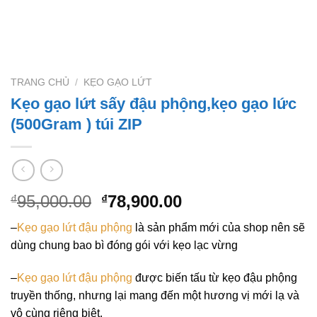
TRANG CHỦ
/
KẸO GẠO LỨT
Kẹo gạo lứt sấy đậu phộng,kẹo gạo lức
(500Gram ) túi ZIP
Giá
Giá
95,000.00
78,900.00
₫
₫
gốc
hiện
–
Kẹo gạo lứt đậu phộng
là sản phẩm mới của shop nên sẽ
là:
tại
dùng chung bao bì đóng gói với kẹo lạc vừng
₫95,000.00.
là:
₫78,900.00.
–
Kẹo gạo lứt đậu phộng
được biến tấu từ kẹo đậu phộng
truyền thống, nhưng lại mang đến một hương vị mới lạ và
vô cùng riêng biệt.