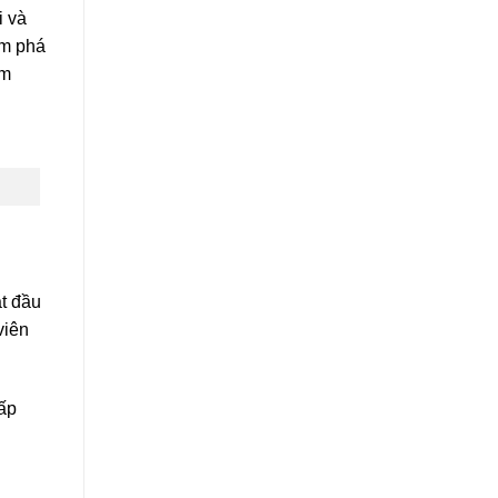
i và
ám phá
am
t đầu
viên
ấp