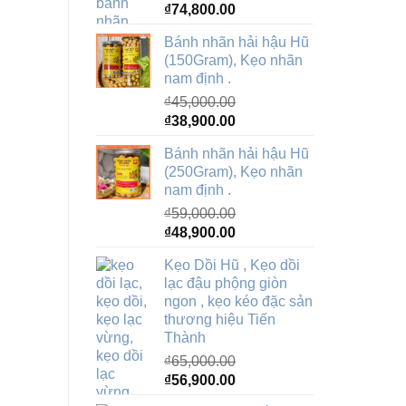
Giá
Giá
₫
74,800.00
gốc
hiện
Bánh nhãn hải hậu Hũ
là:
tại
(150Gram), Kẹo nhãn
₫79,000.00.
là:
nam định .
₫74,800.00.
₫
45,000.00
Giá
Giá
₫
38,900.00
gốc
hiện
Bánh nhãn hải hậu Hũ
là:
tại
(250Gram), Kẹo nhãn
₫45,000.00.
là:
nam định .
₫38,900.00.
₫
59,000.00
Giá
Giá
₫
48,900.00
gốc
hiện
Kẹo Dồi Hũ , Kẹo dồi
là:
tại
lạc đậu phộng giòn
₫59,000.00.
là:
ngon , kẹo kéo đặc sản
₫48,900.00.
thương hiệu Tiến
Thành
₫
65,000.00
Giá
Giá
₫
56,900.00
gốc
hiện