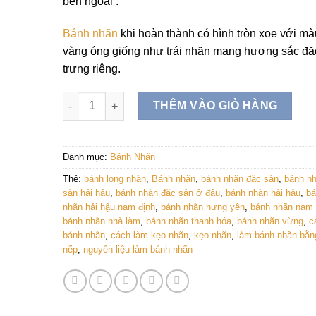
bên ngoài .
₫48,900.00
Bánh nhãn
khi hoàn thành có hình tròn xoe với mà
vàng óng giống như trái nhãn mang hương sắc đặ
trưng riêng.
Bánh nhãn hải hậu Hũ (250Gram), Kẹo nhãn nam địn
THÊM VÀO GIỎ HÀNG
Danh mục:
Bánh Nhãn
Thẻ:
bánh long nhãn
,
Bánh nhãn
,
bánh nhãn đặc sản
,
bánh n
sản hải hậu
,
bánh nhãn đặc sản ở đâu
,
bánh nhãn hải hậu
,
bá
nhãn hải hậu nam định
,
bánh nhãn hưng yên
,
bánh nhãn nam 
bánh nhãn nhà làm
,
bánh nhãn thanh hóa
,
bánh nhãn vừng
,
c
bánh nhãn
,
cách làm kẹo nhãn
,
kẹo nhãn
,
làm bánh nhãn bằn
nếp
,
nguyên liệu làm bánh nhãn