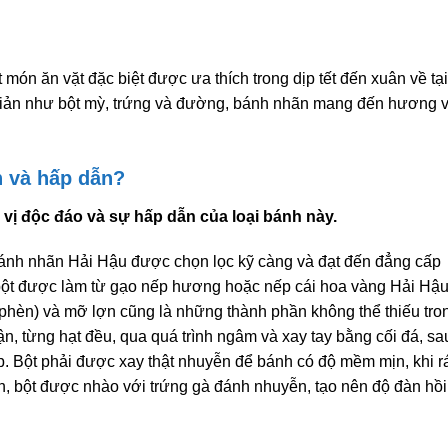
 món ăn vặt đặc biệt được ưa thích trong dịp tết đến xuân về tạ
iản như bột mỳ, trứng và đường, bánh nhãn mang đến hương v
n và hấp dẫn?
 vị độc đáo và sự hấp dẫn của loại bánh này.
bánh nhãn Hải Hậu được chọn lọc kỹ càng và đạt đến đẳng cấp
 bột được làm từ gạo nếp hương hoặc nếp cái hoa vàng Hải Hậ
phèn) và mỡ lợn cũng là những thành phần không thể thiếu tro
n, từng hạt đều, qua quá trình ngâm và xay tay bằng cối đá, sa
ếp. Bột phải được xay thật nhuyễn để bánh có độ mềm mịn, khi r
h, bột được nhào với trứng gà đánh nhuyễn, tạo nên độ đàn hồi