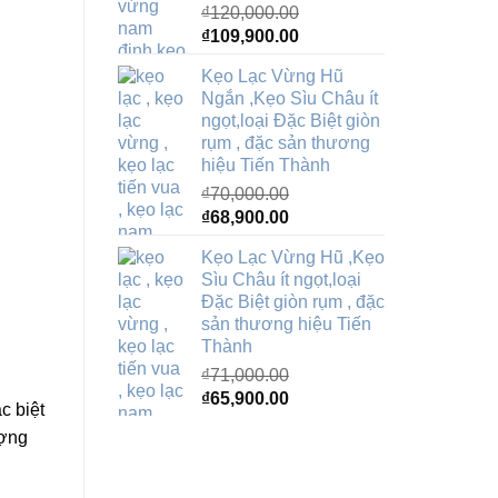
₫
120,000.00
Giá
Giá
₫
109,900.00
gốc
hiện
Kẹo Lạc Vừng Hũ
là:
tại
Ngắn ,Kẹo Sìu Châu ít
₫120,000.00.
là:
ngọt,loại Đặc Biệt giòn
₫109,900.00.
rụm , đặc sản thương
hiệu Tiến Thành
₫
70,000.00
Giá
Giá
₫
68,900.00
gốc
hiện
Kẹo Lạc Vừng Hũ ,Kẹo
là:
tại
Sìu Châu ít ngọt,loại
₫70,000.00.
là:
Đặc Biệt giòn rụm , đặc
₫68,900.00.
sản thương hiệu Tiến
Thành
₫
71,000.00
Giá
Giá
₫
65,900.00
c biệt
gốc
hiện
ượng
là:
tại
₫71,000.00.
là:
₫65,900.00.