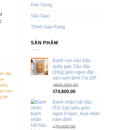
.
Kẹo Vừng
u
Sâu Gạo
c
Thính Gạo Rang
h . số lượng
SẢN PHẨM
Bánh con sâu Sâu
quẩy gạo Sâu dâu
(1Kg) giòn ngon đặc
hãn đặc
sản nam định Túi ZIP
nh
₫
800,000.00
định
,
Giá
Giá
ách làm
₫
74,800.00
g bột
gốc
hiện
Bánh nhãn hải hậu
là:
tại
(Túi Zip) siêu giòn
₫800,000.00.
là:
ngon ít ngọt , Kẹo nhãn
₫74,800.00.
nam định
₫
79,000.00