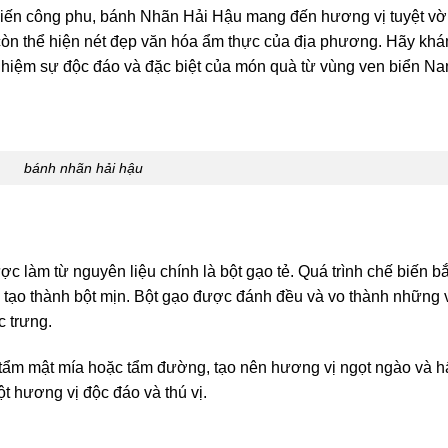
 biến công phu, bánh Nhãn Hải Hậu mang đến hương vị tuyệt vờ
còn thể hiện nét đẹp văn hóa ẩm thực của địa phương. Hãy kh
ghiệm sự độc đáo và đặc biệt của món quà từ vùng ven biển N
bánh nhãn hải hậu
làm từ nguyên liệu chính là bột gạo tẻ. Quá trình chế biến bắ
 tạo thành bột mịn. Bột gạo được đánh đều và vo thành những 
c trưng.
 tẩm mật mía hoặc tẩm đường, tạo nên hương vị ngọt ngào và h
t hương vị độc đáo và thú vị.