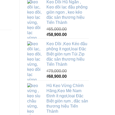
Kẹo Dồi Hũ Ngắn ,
là:
tại
Kẹo dồi lạc đậu phộng
₫65,000.00.
là:
giòn ngon , kẹo kéo
₫56,900.00.
đặc sản thương hiệu
Tiến Thành
₫
65,000.00
Giá
Giá
₫
58,900.00
gốc
hiện
Kẹo Dồi ,Kẹo Kéo đậu
là:
tại
phộng ít ngọt,loại Đặc
₫65,000.00.
là:
Biệt giòn rụm Túi Zip
₫58,900.00.
đặc sản thương hiệu
Tiến Thành
₫
79,000.00
Giá
Giá
₫
68,900.00
gốc
hiện
Hũ Kẹo Vừng Chính
là:
tại
Hãng,Kẹo Mè Nam
₫79,000.00.
là:
Định ít ngọt,loại Đặc
₫68,900.00.
Biệt giòn rụm , đặc sản
thương hiệu Tiến
Thành