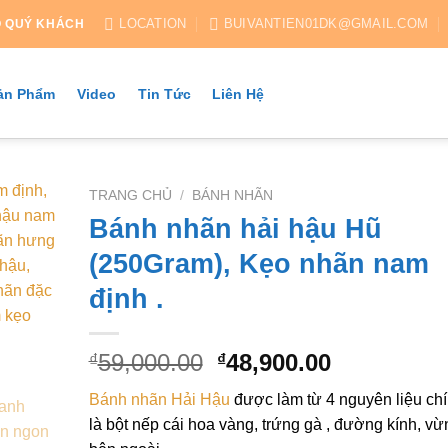
LOCATION
BUIVANTIEN01DK@GMAIL.COM
O QUÝ KHÁCH
ản Phẩm
Video
Tin Tức
Liên Hệ
TRANG CHỦ
/
BÁNH NHÃN
Bánh nhãn hải hậu Hũ
(250Gram), Kẹo nhãn nam
định .
Giá
Giá
59,000.00
48,900.00
₫
₫
gốc
hiện
Bánh nhãn Hải Hậu
được làm từ 4 nguyên liệu ch
là:
tại
là bột nếp cái hoa vàng, trứng gà , đường kính, v
₫59,000.00.
là: