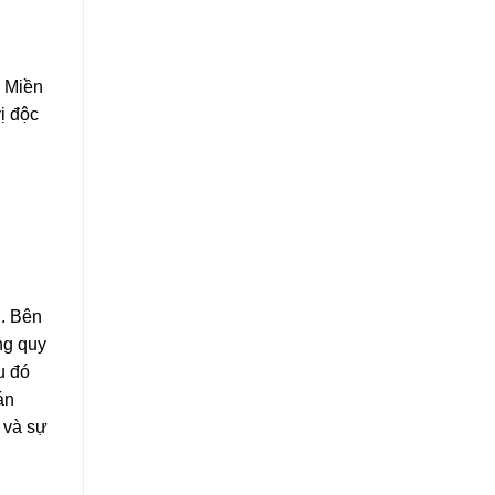
i Miền
ị độc
u. Bên
ng quy
u đó
án
 và sự