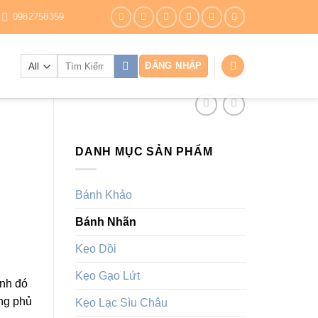
0982758359
Tìm
ĐĂNG NHẬP
kiếm:
DANH MỤC SẢN PHẨM
Bánh Khảo
Bánh Nhãn
Kẹo Dồi
Kẹo Gạo Lứt
ính đó
ừng phủ
Kẹo Lạc Sìu Châu