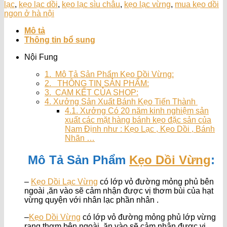
nam
lạc
,
kẹo lạc dồi
,
kẹo lạc sìu châu
,
kẹo lạc vừng
,
mua kẹo dồi
định
ngon ở hà nội
chiếc
nhỏ
Mô tả
200g
Thông tin bổ sung
túi
trắng
Nội Fung
số
lượng
1.
Mô Tả Sản Phẩm Kẹo Dồi Vừng:
2.
THÔNG TIN SẢN PHẨM:
3.
CAM KẾT CỦA SHOP:
4.
Xưởng Sản Xuất Bánh Kẹo Tiến Thành
4.1.
Xưởng Có 20 năm kinh nghiệm sản
xuất các mặt hàng bánh kẹo đặc sản của
Nam Định như : Kẹo Lạc , Kẹo Dồi , Bánh
Nhãn …
Mô Tả Sản Phẩm
Kẹo Dồi Vừng
:
–
Kẹo Dồi Lạc Vừng
có lớp vỏ đường mỏng phủ bên
ngoài ,ăn vào sẽ cảm nhận được vị thơm bùi của hạt
vừng quyện với nhân lạc phần nhân .
–
Kẹo Dồi Vừng
có lớp vỏ đường mỏng phủ lớp vừng
rang thơm bên ngoài ,ăn vào sẽ cảm nhận được vị