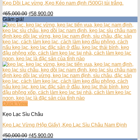
Kẹo Dồi Lạc vừng ,Kẹo Kéo nam định (500G) túi trắng.
Giá
Giá
₫
65,000.00
₫
58,900.00
gốc
hiện
Giảm giá!
là:
tại
₫65,000.00.
là:
₫58,900.00.
Quick View
Kẹo Lạc Sìu Châu
Kẹo Lạc Vừng (Hộp Giấy) ,Kẹo Lạc Sìu Châu Nam Định
Giá
Giá
₫
50,000.00
₫
45,900.00