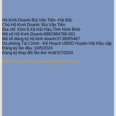
₫120,000.00.
là:
₫109,900.00.
Hộ Kinh Doanh Bùi Văn Tiến- Hải Bắc
Chủ Hộ Kinh Doanh: Bùi Văn Tiến
Địa chỉ: Xóm 8,Xã Hải Hậu,Tỉnh Ninh Bình
Mã số Hộ Kinh Doanh:8881984786-001
Mã sô đăng ký hộ kinh doanh:07J8005467
Do phòng Tài Chính - Kế Hoạch UBND Huyện Hải Hậu cấp
Đăng ký lần đầu :10/5/2024
Đăng ký thay đồi lần thứ nhất:5/7/2024
0982.758.359
buivantien01dk@gmail.com