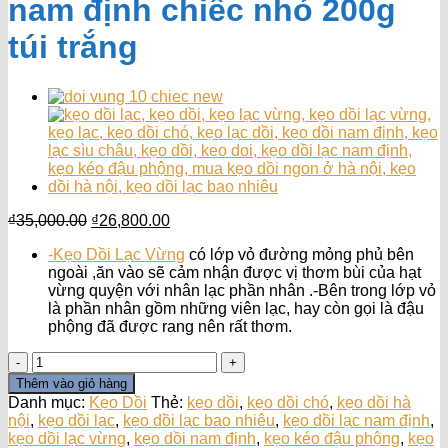
nam định chiếc nhỏ 200g
túi trắng
Giá
Giá
₫
35,000.00
₫
26,800.00
gốc
hiện
-Kẹo Dồi Lạc Vừng
có lớp vỏ đường mỏng phủ bên
là:
tại
ngoài ,ăn vào sẽ cảm nhận được vị thơm bùi của hạt
₫35,000.00.
là:
vừng quyện với nhân lạc phần nhân .-Bên trong lớp vỏ
₫26,800.00.
là phần nhân gồm những viên lạc, hay còn gọi là đậu
phộng đã được rang nên rất thơm.
Kẹo
Dồi
Thêm vào giỏ hàng
Vừng,
Danh mục:
Kẹo Dồi
Thẻ:
kẹo dồi
,
kẹo dồi chó
,
kẹo dồi hà
Kẹo
nội
,
kẹo dồi lạc
,
kẹo dồi lạc bao nhiêu
,
kẹo dồi lạc nam định
,
Kéo
kẹo dồi lạc vừng
,
kẹo dồi nam định
,
kẹo kéo đậu phộng
,
kẹo