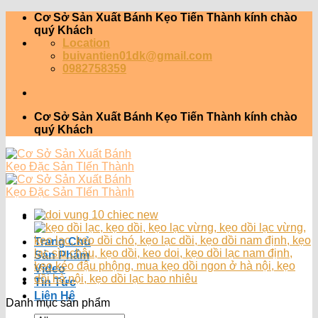
Skip
Cơ Sở Sản Xuất Bánh Kẹo Tiến Thành kính chào
to
quý Khách
content
Location
buivantien01dk@gmail.com
0982758359
Cơ Sở Sản Xuất Bánh Kẹo Tiến Thành kính chào
quý Khách
Trang Chủ
Sản Phẩm
Video
Tin Tức
Liên Hệ
Danh mục sản phẩm