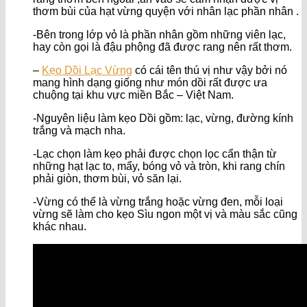
thơm bùi của hạt vừng quyện với nhân lạc phần nhân .
-Bên trong lớp vỏ là phần nhân gồm những viên lạc,
hay còn gọi là đậu phộng đã được rang nên rất thơm.
–
Kẹo Dồi Lạc Vừng
có cái tên thú vị như vậy bởi nó
mang hình dạng giống như món dồi rất được ưa
chuộng tại khu vực miền Bắc – Việt Nam.
-Nguyên liệu làm kẹo Dồi gồm: lạc, vừng, đường kính
trắng và mạch nha.
-Lạc chọn làm kẹo phải được chọn lọc cẩn thận từ
những hạt lạc to, mẩy, bóng vỏ và tròn, khi rang chín
phải giòn, thơm bùi, vỏ săn lại.
-Vừng có thể là vừng trắng hoặc vừng đen, mỗi loại
vừng sẽ làm cho kẹo Sìu ngon một vị và màu sắc cũng
khác nhau.