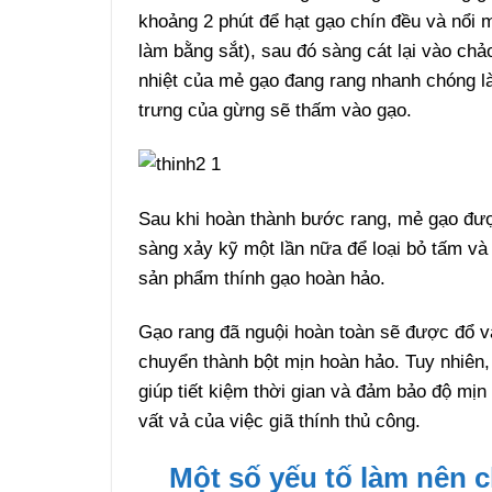
khoảng 2 phút để hạt gạo chín đều và nổi
làm bằng sắt), sau đó sàng cát lại vào chả
nhiệt của mẻ gạo đang rang nhanh chóng l
trưng của gừng sẽ thấm vào gạo.
Sau khi hoàn thành bước rang, mẻ gạo đượ
sàng xảy kỹ một lần nữa để loại bỏ tấm và
sản phẩm thính gạo hoàn hảo.
Gạo rang đã nguội hoàn toàn sẽ được đổ và
chuyển thành bột mịn hoàn hảo. Tuy nhiên,
giúp tiết kiệm thời gian và đảm bảo độ mị
vất vả của việc giã thính thủ công.
Một số yếu tố làm nên c