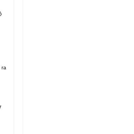
ộ
 ra
ự