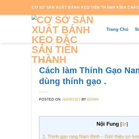
Skip
CƠ SỞ SẢN XUẤT BÁNH KẸO TIẾN THÀNH KÍNH CHÀ
to
content
Trang Chủ
S
TIN TỨC
Cách làm Thính Gạo Nam
dùng thính gạo .
POSTED ON
16/09/2023
BY
ADMIN
Nội Fung
[
ẩn
]
1.
Thính gạo rang Nam Định – Giới thiệu sơ lư