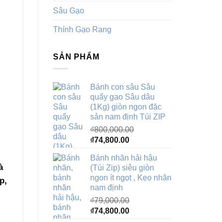
Sâu Gạo
Thính Gạo Rang
SẢN PHẨM
Bánh con sâu Sâu
quẩy gạo Sâu dâu
(1Kg) giòn ngon đặc
sản nam định Túi ZIP
₫
800,000.00
Giá
Giá
₫
74,800.00
gốc
hiện
Bánh nhãn hải hậu
là:
tại
à
(Túi Zip) siêu giòn
₫800,000.00.
là:
ngon ít ngọt , Kẹo nhãn
p,
₫74,800.00.
nam định
₫
79,000.00
Giá
Giá
₫
74,800.00
gốc
hiện