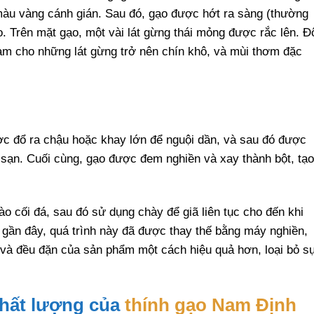
 màu vàng cánh gián. Sau đó, gạo được hớt ra sàng (thường
o. Trên mặt gạo, một vài lát gừng thái mỏng được rắc lên. Đ
àm cho những lát gừng trở nên chín khô, và mùi thơm đặc
c đổ ra chậu hoặc khay lớn để nguội dần, và sau đó được
 sạn. Cuối cùng, gạo được đem nghiền và xay thành bột, tạo
o cối đá, sau đó sử dụng chày để giã liên tục cho đến khi
 gần đây, quá trình này đã được thay thế bằng máy nghiền,
n và đều đặn của sản phẩm một cách hiệu quả hơn, loại bỏ s
hất lượng của
thính gạo Nam Định