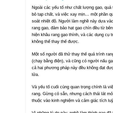
Ngoài các yếu tố như chất lượng gạo, quá t
bỏ tạp chất, và việc xay mịn… một phần qu
soát nhiệt độ. Người làm nghề này dựa vào
rang gạo, đảm bảo hạt gạo chín đều từ bên 
hiện khâu rang gạo thính, và các dụng cụ 
không thể thay thế được.
Một số người đã thử thay thế quá trình ra
(chạy bằng điện), và cũng có người nấu g
cả hai phương pháp này đều không đạt đư
lửa.
Và yếu tố cuối cùng quan trọng chính là việ
rang. Gừng có sẵn, nhưng cách thái lát m
thuộc vào kinh nghiệm và cảm giác tích lu
Vì những lý do này, nghề làm thính gạo đã