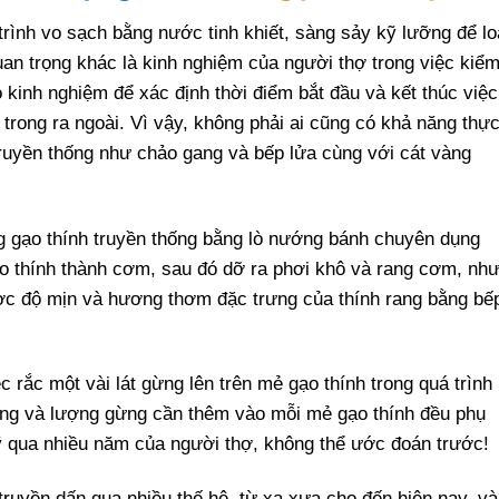
rình vo sạch bằng nước tinh khiết, sàng sảy kỹ lưỡng để lo
an trọng khác là kinh nghiệm của người thợ trong việc kiể
 kinh nghiệm để xác định thời điểm bắt đầu và kết thúc việc
trong ra ngoài. Vì vậy, không phải ai cũng có khả năng thự
truyền thống như chảo gang và bếp lửa cùng với cát vàng
ng gạo thính truyền thống bằng lò nướng bánh chuyên dụng
ạo thính thành cơm, sau đó dỡ ra phơi khô và rang cơm, nh
ợc độ mịn và hương thơm đặc trưng của thính rang bằng bế
c rắc một vài lát gừng lên trên mẻ gạo thính trong quá trình
ỏng và lượng gừng cần thêm vào mỗi mẻ gạo thính đều phụ
ỹ qua nhiều năm của người thợ, không thể ước đoán trước!
 truyền dấn qua nhiều thế hệ từ xa xưa cho đến hiện nay, và