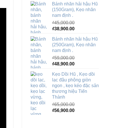
Bánh nhãn hải hậu Hũ
là:
tại
(150Gram), Kẹo nhãn
₫79,000.00.
là:
nam định .
₫74,800.00.
₫
45,000.00
Giá
Giá
₫
38,900.00
gốc
hiện
Bánh nhãn hải hậu Hũ
là:
tại
(250Gram), Kẹo nhãn
₫45,000.00.
là:
nam định .
₫38,900.00.
₫
59,000.00
Giá
Giá
₫
48,900.00
gốc
hiện
Kẹo Dồi Hũ , Kẹo dồi
là:
tại
lạc đậu phộng giòn
₫59,000.00.
là:
ngon , kẹo kéo đặc sản
₫48,900.00.
thương hiệu Tiến
Thành
₫
65,000.00
Giá
Giá
₫
56,900.00
gốc
hiện
là:
tại