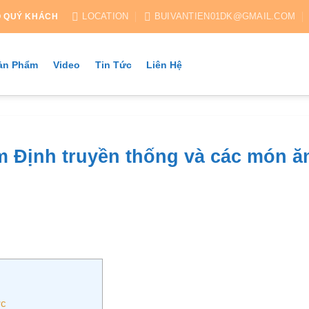
LOCATION
BUIVANTIEN01DK@GMAIL.COM
O QUÝ KHÁCH
ản Phẩm
Video
Tin Tức
Liên Hệ
 Định truyền thống và các món ă
ợc