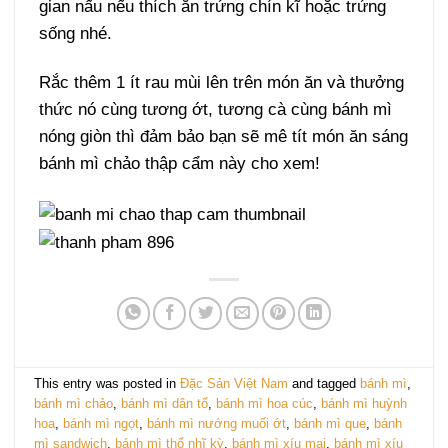
gian nấu nếu thích ăn trứng chín kĩ hoặc trứng
sống nhé.
Rắc thêm 1 ít rau mùi lên trên món ăn và thưởng
thức nó cùng tương ớt, tương cà cùng bánh mì
nóng giòn thì đảm bảo bạn sẽ mê tít món ăn sáng
bánh mì chảo thập cẩm này cho xem!
This entry was posted in
Đặc Sản Việt Nam
and tagged
bánh mì
,
bánh mì chảo
,
bánh mì dân tổ
,
bánh mì hoa cúc
,
bánh mì huỳnh
hoa
,
bánh mì ngọt
,
bánh mì nướng muối ớt
,
bánh mì que
,
bánh
mì sandwich
,
bánh mì thổ nhĩ kỳ
,
bánh mì xíu mại
,
bánh mì xíu