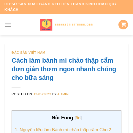
Skip
CƠ SỞ SẢN XUẤT BÁNH KẸO TIẾN THÀNH KÍNH CHÀO QUÝ
KHÁCH
to
content
ĐẶC SẢN VIỆT NAM
Cách làm bánh mì chảo thập cẩm
đơn giản thơm ngon nhanh chóng
cho bữa sáng
POSTED ON
13/05/2023
BY
ADMIN
Nội Fung
[
ẩn
]
1.
Nguyên liệu làm Bánh mì chảo thập cẩm Cho 2