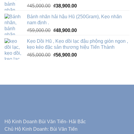
Giá
Giá
₫
45,000.00
₫
38,900.00
₫74,800.00.
gốc
hiện
Bánh nhãn hải hậu Hũ (250Gram), Kẹo nhãn
là:
tại
nam định .
₫45,000.00.
là:
Giá
Giá
₫
59,000.00
₫
48,900.00
₫38,900.00.
gốc
hiện
Kẹo Dồi Hũ , Kẹo dồi lạc đậu phộng giòn ngon ,
là:
tại
kẹo kéo đặc sản thương hiệu Tiến Thành
₫59,000.00.
là:
Giá
Giá
₫
65,000.00
₫
56,900.00
₫48,900.00.
gốc
hiện
là:
tại
₫65,000.00.
là:
₫56,900.00.
Hộ Kinh Doanh Bùi Văn Tiến- Hải Bắc
Chủ Hộ Kinh Doanh: Bùi Văn Tiến