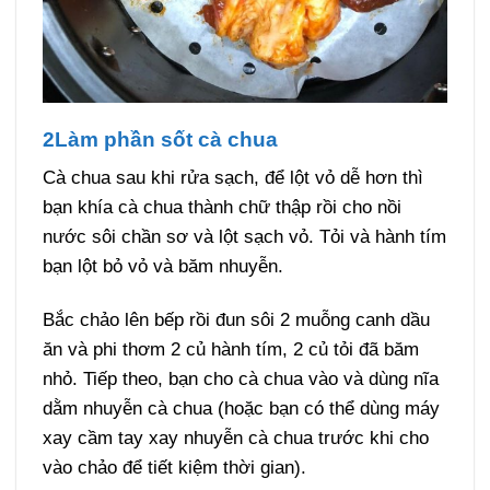
2Làm phần sốt cà chua
Cà chua sau khi rửa sạch, để lột vỏ dễ hơn thì
bạn khía cà chua thành chữ thập rồi cho nồi
nước sôi chần sơ và lột sạch vỏ. Tỏi và hành tím
bạn lột bỏ vỏ và băm nhuyễn.
Bắc chảo lên bếp rồi đun sôi 2 muỗng canh dầu
ăn và phi thơm 2 củ hành tím, 2 củ tỏi đã băm
nhỏ. Tiếp theo, bạn cho cà chua vào và dùng nĩa
dằm nhuyễn cà chua (hoặc bạn có thể dùng máy
xay cầm tay xay nhuyễn cà chua trước khi cho
vào chảo để tiết kiệm thời gian).