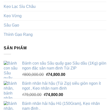
Kẹo Lạc Sìu Châu
Kẹo Vừng
Sâu Gạo
Thính Gạo Rang
SẢN PHẨM
Bánh con sâu Sâu quẩy gạo Sâu dâu (1Kg) giòn
ngon đặc sản nam định Túi ZIP
Giá
Giá
₫
800,000.00
₫
74,800.00
gốc
hiện
Bánh nhãn hải hậu (Túi Zip) siêu giòn ngon ít
là:
tại
ngọt , Kẹo nhãn nam định
₫800,000.00.
là:
Giá
Giá
₫
79,000.00
₫
74,800.00
₫74,800.00.
gốc
hiện
Bánh nhãn hải hậu Hũ (150Gram), Kẹo nhãn
là:
tại
nam định .
₫79,000.00.
là: